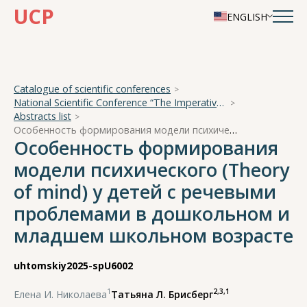
UCP
ENGLISH
Catalogue of scientific conferences
National Scientific Conference “The Imperative of Academician A. A. Ukhtomsky - the Brain and its Self-Cognition”
Abstracts list
Особенность формирования модели психического (Theory of mind) у детей с речевыми проблемами в дошкольном и младшем школьном возрасте
Особенность формирования
модели психического (Theory
of mind) у детей с речевыми
проблемами в дошкольном и
младшем школьном возрасте
uhtomskiy2025-spU6002
1
2,3,1
Елена И. Николаева
,
Татьяна Л. Брисберг