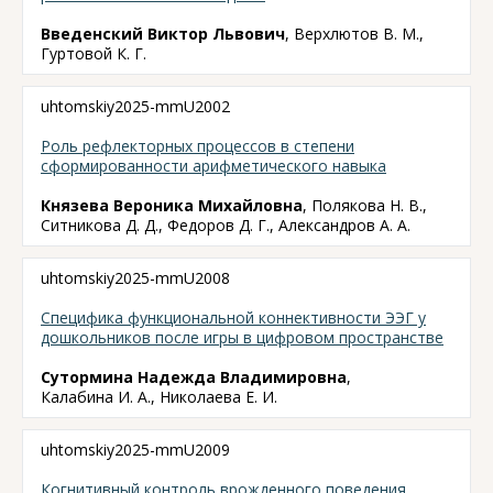
Введенский Виктор Львович
, Верхлютов В. М.,
Гуртовой К. Г.
uhtomskiy2025-mmU2002
Роль рефлекторных процессов в степени
сформированности арифметического навыка
Князева Вероника Михайловна
, Полякова Н. В.,
Ситникова Д. Д., Федоров Д. Г., Александров А. А.
uhtomskiy2025-mmU2008
Cпецифика функциональной коннективности ЭЭГ у
дошкольников после игры в цифровом пространстве
Сутормина Надежда Владимировна
,
Калабина И. А., Николаева Е. И.
uhtomskiy2025-mmU2009
Когнитивный контроль врожденного поведения