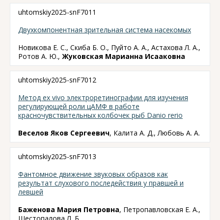
uhtomskiy2025-snF7011
Двухкомпонентная зрительная система насекомых
Новикова Е. С., Скиба Б. О., Пуйто А. А., Астахова Л. А.,
Ротов А. Ю.,
Жуковская Марианна Исааковна
uhtomskiy2025-snF7012
Метод ex vivo электроретинографии для изучения
регулирующей роли цАМФ в работе
красночувствительных колбочек рыб Danio rerio
Веселов Яков Сергеевич
, Калита А. Д., Любовь А. А.
uhtomskiy2025-snF7013
Фантомное движение звуковых образов как
результат слухового последействия у правшей и
левшей
Баженова Мария Петровна
, Петропавловская Е. А.,
Шестопалова Л. Б.