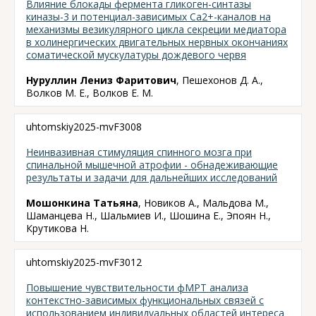
Влияние блокады фермента гликоген-синтазы
киназы-3 и потенциал-зависимых Сa2+-каналов на
механизмы везикулярного цикла секреции медиатора
в холинергических двигательных нервных окончаниях
соматической мускулатуры дождевого червя
Нуруллин Лениз Фаритович
, Пешехонов Д. А.,
Волков М. Е., Волков Е. М.
uhtomskiy2025-mvF3008
Неинвазивная стимуляция спинного мозга при
спинальной мышечной атрофии - обнадеживающие
результаты и задачи для дальнейших исследований
Мошонкина Татьяна
, Новиков А., Мальдова М.,
Шаманцева Н., Шальмиев И., Шошина Е., Эпоян Н.,
Крутикова Н.
uhtomskiy2025-mvF3012
Повышение чувствительности фМРТ анализа
контекстно-зависимых функциональных связей с
использованием индивидуальных областей интереса