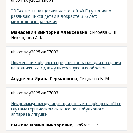
uhtomskiy2025-sn001
ЭЭГ-ответы на щелчки частотой 40 Гц у типично
развивающихся детей в возрасте 3–6 лет:
межполовые различия
Манасевич Виктория Алексеевна
, Сысоева О. В.,
Неклюдова А. К.
uhtomskiy2025-snF7002
Применение эффекта предшествования для создания
неподвижных и движущихся звуковых образов
Андреева Ирина Германовна
, Ситдиков В. М.
uhtomskiy2025-snF7003
Нейроиммуномодулирующая роль интерферона α2b в
глутаматергическом синапсе вестибулярного
аппарата лягушки
Рыжова Ирина Викторовна
, Тобиас Т. В.