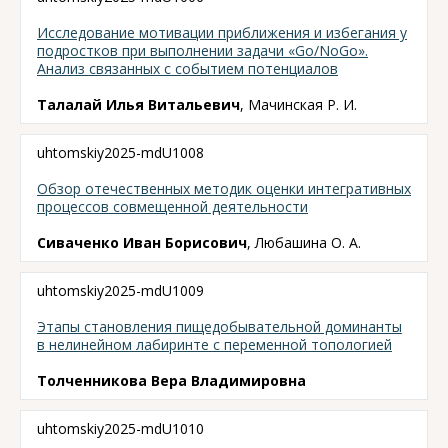
Исследование мотивации приближения и избегания у
подростков при выполнении задачи «Go/NoGo».
Анализ связанных с событием потенциалов
Талалай Илья Витальевич
, Мачинская Р. И.
uhtomskiy2025-mdU1008
Обзор отечественных методик оценки интегративных
процессов совмещенной деятельности
Сиваченко Иван Борисович
, Любашина О. А.
uhtomskiy2025-mdU1009
Этапы становления пищедобывательной доминанты
в нелинейном лабиринте с переменной топологией
Толченникова Вера Владимировна
uhtomskiy2025-mdU1010