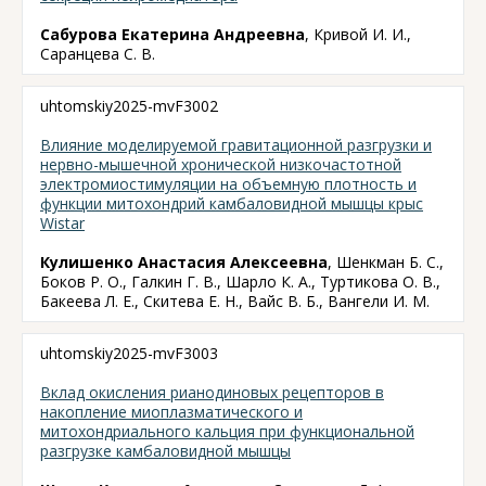
Сабурова Екатерина Андреевна
, Кривой И. И.,
Саранцева С. В.
uhtomskiy2025-mvF3002
Влияние моделируемой гравитационной разгрузки и
нервно-мышечной хронической низкочастотной
электромиостимуляции на объемную плотность и
функции митохондрий камбаловидной мышцы крыс
Wistar
Кулишенко Анастасия Алексеевна
, Шенкман Б. С.,
Боков Р. О., Галкин Г. В., Шарло К. А., Туртикова О. В.,
Бакеева Л. Е., Скитева Е. Н., Вайс В. Б., Вангели И. М.
uhtomskiy2025-mvF3003
Вклад окисления рианодиновых рецепторов в
накопление миоплазматического и
митохондриального кальция при функциональной
разгрузке камбаловидной мышцы