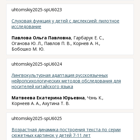
uhtomskiy2025-spU6023
Слуховая функция у детей с дислексией: пилотное
исследование
Павлова Ольга Павловна
, Гарбарук Е. С.,
Оганова Ю. Л., Павлов П. В., Корнев А. Н.,
Бобошко М. Ю.
uhtomskiy2025-spU6024
Лингвокультурная адаптация русскоязычных
нейропсихологических методов обследования для
носителей китайского языка
Матвеева Екатерина Юрьевна
, Чэнь К.,
Корнеев А. А., Ахутина Т. В.
uhtomskiy2025-spU6025
Возрастная динамика построения текста по серии
сюжетных картинок у детей 7-11 лет