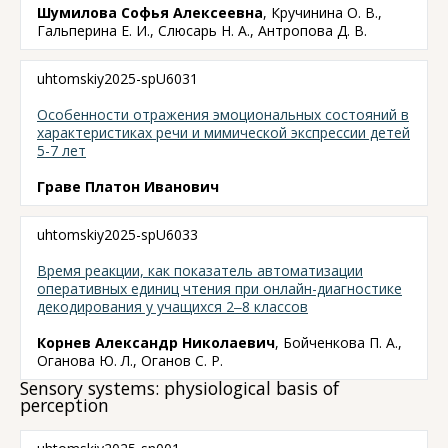
Шумилова Софья Алексеевна
, Кручинина О. В.,
Гальперина Е. И., Слюсарь Н. А., Антропова Д. В.
uhtomskiy2025-spU6031
Особенности отражения эмоциональных состояний в
характеристиках речи и мимической экспрессии детей
5-7 лет
Граве Платон Иванович
uhtomskiy2025-spU6033
Время реакции, как показатель автоматизации
оперативных единиц чтения при онлайн-диагностике
декодирования у учащихся 2‒8 классов
Корнев Александр Николаевич
, Бойченкова П. А.,
Оганова Ю. Л., Оганов С. Р.
Sensory systems: physiological basis of
perception