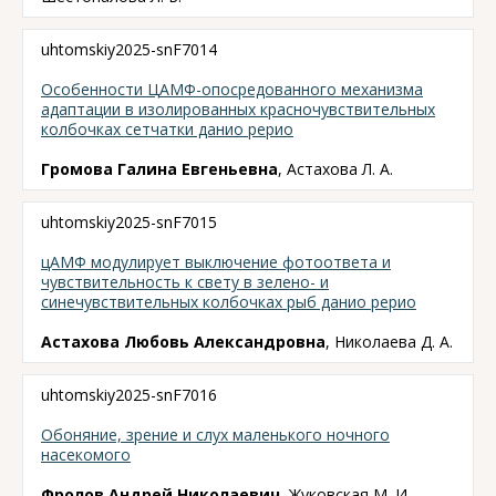
uhtomskiy2025-snF7014
Особенности ЦАМФ-опосредованного механизма
адаптации в изолированных красночувствительных
колбочках сетчатки данио рерио
Громова Галина Евгеньевна
, Астахова Л. А.
uhtomskiy2025-snF7015
цАМФ модулирует выключение фотоответа и
чувствительность к свету в зелено- и
синечувствительных колбочках рыб данио рерио
Астахова Любовь Александровна
, Николаева Д. А.
uhtomskiy2025-snF7016
Обоняние, зрение и слух маленького ночного
насекомого
Фролов Андрей Николаевич
, Жуковская М. И.,