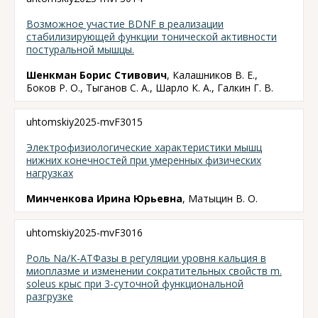
Возможное участие BDNF в реализации
стабилизирующей функции тонической активности
постуральной мышцы.
Шенкман Борис Стивович
, Калашников В. Е.,
Боков Р. О., Тыганов С. А., Шарло К. А., Галкин Г. В.
uhtomskiy2025-mvF3015
Электрофизиологические характеристики мышц
нижних конечностей при умеренных физических
нагрузках
Минченкова Ирина Юрьевна
, Матыцин В. О.
uhtomskiy2025-mvF3016
Роль Na/K-АТФазы в регуляции уровня кальция в
миоплазме и изменении сократительных свойств m.
soleus крыс при 3-суточной функциональной
разгрузке