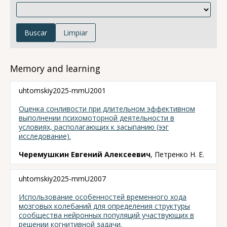
Buscar
Limpiar
Memory and learning
uhtomskiy2025-mmU2001
Оценка сонливости при длительном эффективном
выполнении психомоторной деятельности в
условиях, располагающих к засыпанию (ээг
исследование).
Черемушкин Евгений Алексеевич
, Петренко Н. Е.
uhtomskiy2025-mmU2007
Использование особенностей временного хода
мозговых колебаний для определения структуры
сообщества нейронных популяций участвующих в
решении когнитивной задачи.