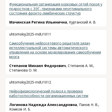
Функциональная организация корковых сетей покоя у
подростков с ЭЭГ- признаками неоптимального
состояния фронто-лимбических структур
Мачинская Регина Ильинична
, Курганский А. В.
uhtomskiy2025-mdU1011
Самообучение нейросетевого решателя задач
интеллектуальной системы автоматического
управления на основе моделирования самообучения
мозга
Степанов Михаил Федорович
, Степанов А. М.,
Степанова О. М.
uhtomskiy2025-mdU1012
Нейрофизиологический подход к проверке
работоспособности организационных систем
Логинова Надежда Александровна
, Панов Н. В.,
Комков И. Б.