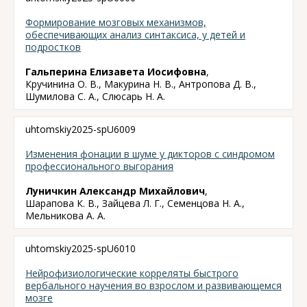
Формирование мозговых механизмов,
обеспечивающих анализ синтаксиса, у детей и
подростков
Гальперина Елизавета Иосифовна
,
Кручинина О. В., Макурина Н. В., Антропова Д. В.,
Шумилова С. А., Слюсарь Н. А.
uhtomskiy2025-spU6009
Изменения фонации в шуме у дикторов с синдромом
профессионального выгорания
Луничкин Александр Михайлович
,
Шарапова К. В., Зайцева Л. Г., Семенцова Н. А.,
Мельникова А. А.
uhtomskiy2025-spU6010
Нейрофизиологические корреляты быстрого
вербального научения во взрослом и развивающемся
мозге