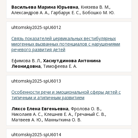
Васильева Марина Юрьевна
, Князева В. М.,
Александров А. А., Гарбарук Е. С., Бобошко М. Ю.
uhtomskiy2025-spU6012
Связь показателей цервикальных вестибулярных
миогенных вызванных потенциалов с нарушениями
речевого развития детей
Ефимова В. Л.,
Хаснутдинова Антонина
Леонидовна
, Тимофеева Е. А.
uhtomskiy2025-spU6013
Особенности речи и эмоциональной сферы детей с
типичным и атипичным развитием
Ляксо Елена Евгеньевна
, Фролова О. В.,
Николаев А. С., Клешнев Е. А., Гречаный С. В.,
Матвеев А. Ю., Махныткина О. В.
uhtomskiy2025-spU6014