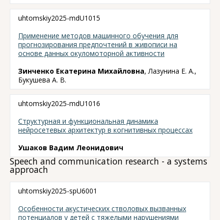
uhtomskiy2025-mdU1015
Применение методов машинного обучения для
прогнозирования предпочтений в живописи на
основе данных окуломоторной активности
Зинченко Екатерина Михайловна
, Лазунина Е. А.,
Букушева А. В.
uhtomskiy2025-mdU1016
Структурная и функциональная динамика
нейросетевых архитектур в когнитивных процессах
Ушаков Вадим Леонидович
Speech and communication research - a systems
approach
uhtomskiy2025-spU6001
Особенности акустических стволовых вызванных
потенциалов у детей с тяжелыми нарушениями