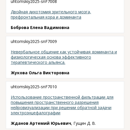
uhtomskiy2025-snF7008
Двойная дихотомия зрительного мозга,
префронтальная кора и доминанта
Боброва Елена Вадимовна
uhtomskiy2025-snF7009
Невербальное общение как устойчивая доминанта и
физиологическая основа эффективного
терапевтического альянса.
Жукова Ольга Викторовна
uhtomskiy2025-snF7010
Использование пространственной фильтрации для
повышения пространственного разрешения
нейровизуализации при решении обратной задачи
электроэнцефалографии
Жданов Артемий Юрьевич
, Гущин Д. В.