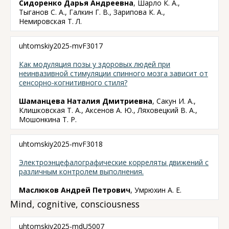
Сидоренко Дарья Андреевна
, Шарло К. А.,
Тыганов С. А., Галкин Г. В., Зарипова К. А.,
Немировская Т. Л.
uhtomskiy2025-mvF3017
Как модуляция позы у здоровых людей при
неинвазивной стимуляции спинного мозга зависит от
сенсорно-когнитивного стиля?
Шаманцева Наталия Дмитриевна
, Сакун И. А.,
Клишковская Т. А., Аксенов А. Ю., Ляховецкий В. А.,
Мошонкина Т. Р.
uhtomskiy2025-mvF3018
Электроэнцефалографические корреляты движений с
различным контролем выполнения.
Маслюков Андрей Петрович
, Умрюхин А. Е.
Mind, cognitive, consciousness
uhtomskiy2025-mdU5007