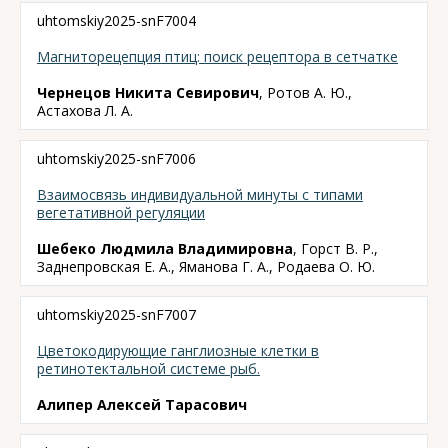
uhtomskiy2025-snF7004
Магниторецепция птиц: поиск рецептора в сетчатке
Чернецов Никита Севирович
, Ротов А. Ю.,
Астахова Л. А.
uhtomskiy2025-snF7006
Взаимосвязь индивидуальной минуты с типами
вегетативной регуляции
Шебеко Людмила Владимировна
, Горст В. Р.,
Заднепровская Е. А., Яманова Г. А., Родаева О. Ю.
uhtomskiy2025-snF7007
Цветокодирующие ганглиозные клетки в
ретинотектальной системе рыб.
Алипер Алексей Тарасович