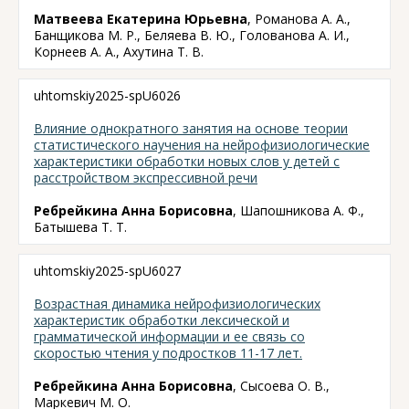
Матвеева Екатерина Юрьевна
, Романова А. А.,
Банщикова М. Р., Беляева В. Ю., Голованова А. И.,
Корнеев А. А., Ахутина Т. В.
uhtomskiy2025-spU6026
Влияние однократного занятия на основе теории
статистического научения на нейрофизиологические
характеристики обработки новых слов у детей с
расстройством экспрессивной речи
Ребрейкина Анна Борисовна
, Шапошникова А. Ф.,
Батышева Т. Т.
uhtomskiy2025-spU6027
Возрастная динамика нейрофизиологических
характеристик обработки лексической и
грамматической информации и ее связь со
скоростью чтения у подростков 11-17 лет.
Ребрейкина Анна Борисовна
, Сысоева О. В.,
Маркевич М. О.