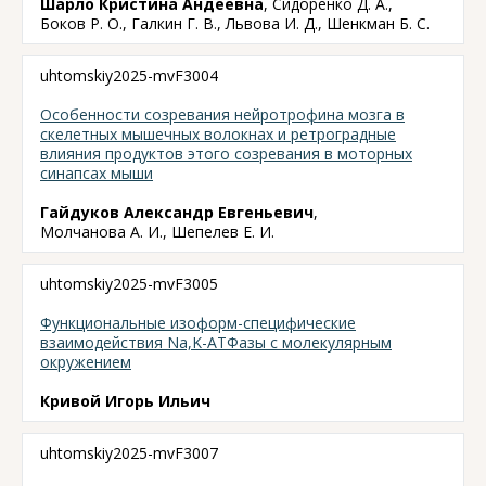
Шарло Кристина Андеевна
, Сидоренко Д. А.,
Боков Р. О., Галкин Г. В., Львова И. Д., Шенкман Б. С.
uhtomskiy2025-mvF3004
Особенности созревания нейротрофина мозга в
скелетных мышечных волокнах и ретроградные
влияния продуктов этого созревания в моторных
синапсах мыши
Гайдуков Александр Евгеньевич
,
Молчанова А. И., Шепелев Е. И.
uhtomskiy2025-mvF3005
Функциональные изоформ-специфические
взаимодействия Na,K-АТФазы с молекулярным
окружением
Кривой Игорь Ильич
uhtomskiy2025-mvF3007