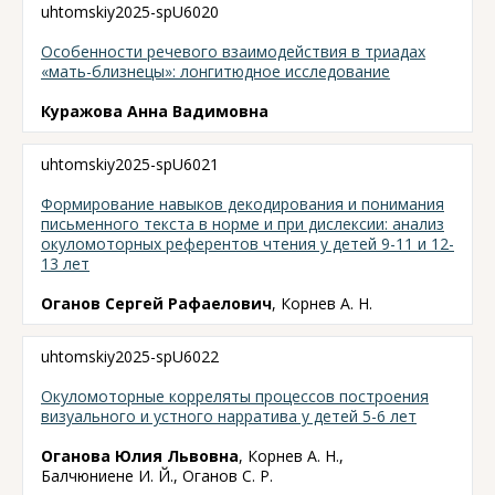
uhtomskiy2025-spU6020
Особенности речевого взаимодействия в триадах
«мать-близнецы»: лонгитюдное исследование
Куражова Анна Вадимовна
uhtomskiy2025-spU6021
Формирование навыков декодирования и понимания
письменного текста в норме и при дислексии: анализ
окуломоторных референтов чтения у детей 9-11 и 12-
13 лет
Оганов Сергей Рафаелович
, Корнев А. Н.
uhtomskiy2025-spU6022
Окуломоторные корреляты процессов построения
визуального и устного нарратива у детей 5-6 лет
Оганова Юлия Львовна
, Корнев А. Н.,
Балчюниене И. Й., Оганов С. Р.