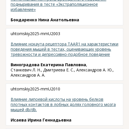
подныривания в тесте «Экстраполяционное
избавление»
Бондаренко Нина Анатольевна
uhtomskiy2025-mmU2003
Влияние нокаута рецептора TAAR1 на характеристики
поведения мышей в тестах, оценивающих уровень
тревожности и депрессивно-подобное поведение
Виноградова Екатерина Павловна
,
Станкевич Л. Н., Дмитриева Е. С., Александров А. Ю.,
Александров А. А.
uhtomskiy2025-mmU2010
Влияние липоевой кислоты на уровень белков
плотных контактов в лобных долях головного мозга
мышей db/db.
Исаева Ирина Геннадьевна