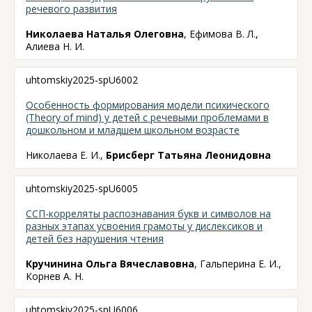
речевого развития
Николаева Наталья Олеговна
, Ефимова В. Л.,
Алиева Н. И.
uhtomskiy2025-spU6002
Особенность формирования модели психического
(Theory of mind) у детей с речевыми проблемами в
дошкольном и младшем школьном возрасте
Николаева Е. И.,
Брисберг Татьяна Леонидовна
uhtomskiy2025-spU6005
ССП-корреляты распознавания букв и символов на
разных этапах усвоения грамоты у дислексиков и
детей без нарушения чтения
Кручинина Ольга Вячеславовна
, Гальперина Е. И.,
Корнев А. Н.
uhtomskiy2025-spU6006