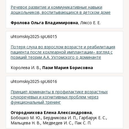
Речевое развитие и коммуникативные навыки
дошкольников, воспитывающихся в детском доме
Фролова Ольга Владимировна
, Ляксо Е. Е.
uhtomskiy2025-spU6015
Потеря слуха во взрослом возрасте и реабилитация
пациента после кохлеарной имплантации– взгляд с
позиций теории А.А. Ухтомского о доминанте
Королева И. В.,
Пази Мария Борисовна
uhtomskiy2025-spU6016
Принцип доминанты в профилактике возрастных
слухоречевых и когнитивных проблем через
функциональный тренинг
Огородникова Елена Александровна
,
Бобошко М. Ю., Бердникова И. П., Гарбарук Е. С.,
Мальцева Н. В., Медведев И. С., Пак С. П.