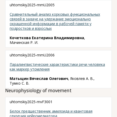
uhtomskiy2025-mmU2005
Сравнительный анализ корковых функциональных
связей в задаче на удержание эмоционально
окрашенной информации в рабочей памяти у
подростков и взрослых
Кочеткова Екатерина Владимировна
,
Мачинская Р. И.
uhtomskiy2025-mmU2006
Паралингвистические характеристики речи человека
как маркер утомления
Матыцин Вячеслав Олегович
, Яковлев А. В.,
Тумко С. В.
Neurophysiology of movement
uhtomskiy2025-mvF3001
Белок предшественник амилоида и квантовая
секреция нейромедиатора