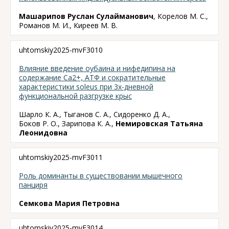
Машарипов Руслан Сулайманович
, Корелов М. С.,
Романов М. И., Киреев М. В.
uhtomskiy2025-mvF3010
Влияние введение оубаина и нифедипина на
содержание Са2+, АТФ и сократительные
характеристики soleus при 3х-дневной
функциональной разгрузке крыс
Шарло К. А., Тыганов С. А., Сидоренко Д. А.,
Боков Р. О., Зарипова К. А.,
Немировская Татьяна
Леонидовна
uhtomskiy2025-mvF3011
Роль доминанты в существовании мышечного
панциря
Семкова Мария Петровна
uhtomskiy2025-mvF3014