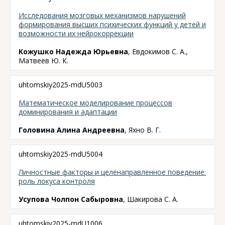
Исследования мозговых механизмов нарушений
формирования высших психических функций у детей и
возможности их нейрокоррекции
Кожушко Надежда Юрьевна
, Евдокимов С. А.,
Матвеев Ю. К.
uhtomskiy2025-mdU5003
Математическое моделирование процессов
доминирования и адаптации
Головина Алина Андреевна
, Яхно В. Г.
uhtomskiy2025-mdU5004
Личностные факторы и целенаправленное поведение:
роль локуса контроля
Усупова Чолпон Сабыровна
, Шакирова С. А.
uhtomskiy2025-mdU1006