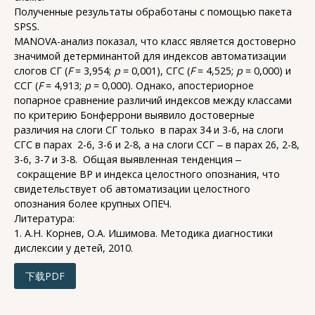
Полученные результаты обработаны с помощью пакета
SPSS.
MANOVA-анализ показал, что класс является достоверно
значимой детерминантой для индексов автоматизации
слогов СГ (
F
= 3,954;
p
= 0,001), СГС (
F
= 4,525;
p
= 0,000) и
ССГ (
F
= 4,913;
p
= 0,000). Однако, апостериорное
попарное сравнение различий индексов между классами
по критерию Бонферрони выявило достоверные
различия на слоги СГ только в парах 34 и 3-6, на слоги
СГС в парах 2-6, 3-6 и 2-8, а на слоги ССГ ‒ в парах 26, 2-8,
3-6, 3-7 и 3-8. Общая выявленная тенденция ‒
сокращение ВР и индекса целостного опознания, что
свидетельствует об автоматизации целостного
опознания более крупных ОПЕЧ.
Литература:
1. А.Н. Корнев, О.А. Ишимова. Методика диагностики
дислексии у детей, 2010.
下载PDF