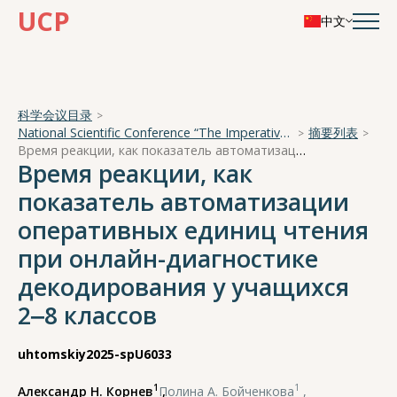
UCP
中文
科学会议目录
National Scientific Conference “The Imperative of Academician A. A. Ukhtomsky - the Brain and its Self-Cognition”
摘要列表
Время реакции, как показатель автоматизации оперативных единиц чтения при онлайн-диагностике декодирования у учащихся 2‒8 классов
Время реакции, как
показатель автоматизации
оперативных единиц чтения
при онлайн-диагностике
декодирования у учащихся
2‒8 классов
uhtomskiy2025-spU6033
1
1
Александр Н. Корнев
,
Полина А. Бойченкова
,