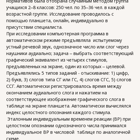
нормативов была отобрана случайным методом группа
учащихся 2‒8 классов: 250 чел. по 35‒36 чел. в каждой
возрастной группе. Исследование проводилось с
помощью планшета, онлайн, индивидуально в
присутствии специалиста.
При исследовании компьютерная программа в
автоматическом режиме предъявляла испытуемому
устный речевой звук, однозначное число или слог через
наушники аудиально; задача ‒ выбрать соответствующий
графический эквивалент из четырех стимулов,
предъявленных на экране, один из которых ‒ целевой.
Предъявлялись 5 типов заданий - отыскивание: 1) цифр,
2) букв, 3) слогов типа СГ или ГС, 4) слогов СГС, 5) слогов
ССГ. Автоматически регистрировалось время между
окончанием аудиального слога и нажатием на
соответствующее изображение графического слога в
таблице на экране планшета. Автоматически вычислялся
индекс целостного опознания каждого стимула.
Эталонным индивидуальным временем реакции (ВР) при
целостном опознании однозначного числа принимался
индивидуальное ВР в числовой таблице по аналогичной
схеме.