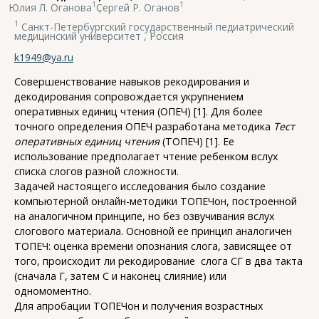
1
1
Юлия Л. Оганова
,
Сергей Р. Оганов
1
Санкт-Петербургский государственный педиатрический
медицинский университет , Россия
k1949@ya.ru
Совершенствование навыков рекодирования и
декодирования сопровождается укрупнением
оперативных единиц чтения (ОПЕЧ) [1]. Для более
точного определения ОПЕЧ разработана методика
Тест
оперативных единиц чтения
(ТОПЕЧ) [1]. Ее
использование предполагает чтение ребенком вслух
списка слогов разной сложности.
Задачей настоящего исследования было создание
компьютерной онлайн-методики ТОПЕЧон, построенной
на аналогичном принципе, но без озвучивания вслух
слогового материала. Основной ее принцип аналогичен
ТОПЕЧ: оценка времени опознания слога, зависящее от
того, происходит ли рекодирование слога СГ в два такта
(сначала Г, затем С и наконец слияние) или
одномоментно.
Для апробации ТОПЕЧон и получения возрастных